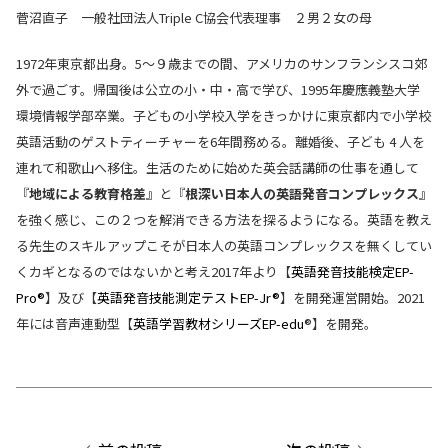
菅沼直子 一般社団法人Triple C協会代表理事 ２男２女の母
1972年東京都出身。5～９歳までの間、アメリカのサンフランシスコ郊
外で過ごす。帰国後は公立の小・中・高で学び、1995年慶應義塾大学
環境情報学部卒業。子どもの小学校入学をきっかけに東京都内で小学校
英語活動のゲストティーチャーを6年間務める。離婚後、子ども 4 人を
連れて和歌山へ移住。生活のために始めた英会話講師の仕事を通して
『
地域による教育格差
』と『
根深い日本人の英語発音コンプレックス
』
を強く感じ、この２つを解消できる方法を探るようになる。英語を教え
る先生のスキルアップこそが日本人の英語コンプレックスを無くしてい
くカギとなるのではないかと考え2017年より【
英語発音技能検定EP-
Pro®
】及び【
英語発音技能測定テストEP-Jr®
】を開発運営開始。2021
年には音声連動型【
英語学習教材シリーズEP-edu
®】を開発。
投
稿
ナ