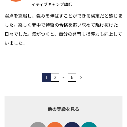
イティブキャンプ講師
弱点を克服し、強みを伸ばすことができる検定だと感じま
した。楽しく夢中で特級の合格を追い求めて駆け抜けた
日々でした。気がつくと、自分の発音も指導力も向上して
いました。
投
稿
の
次へ
1
2
…
6
ペ
ー
ジ
送
他の等級を見る
り