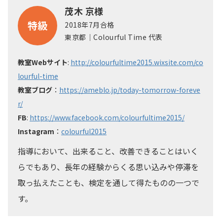
茂木 京様
特級
2018年7月合格
東京都｜Colourful Time 代表
教室Webサイト
:
http://colourfultime2015.wixsite.com/co
lourful-time
教室ブログ
：
https://ameblo.jp/today-tomorrow-foreve
r/
FB
:
https://www.facebook.com/colourfultime2015/
Instagram
：
colourful2015
指導において、出来ること、改善できることはいく
らでもあり、長年の経験からくる思い込みや停滞を
取っ払えたことも、検定を通して得たものの一つで
す。